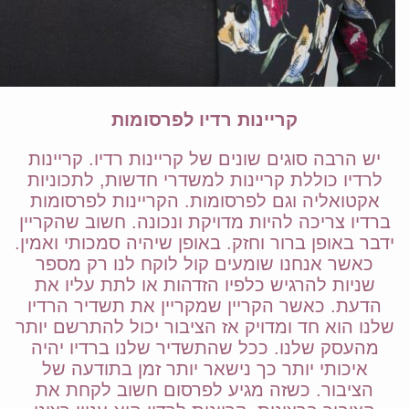
קריינות רדיו לפרסומות
יש הרבה סוגים שונים של קריינות רדיו. קריינות
לרדיו כוללת קריינות למשדרי חדשות, לתכוניות
אקטואליה וגם לפרסומות. הקריינות לפרסומות
ברדיו צריכה להיות מדויקת ונכונה. חשוב שהקריין
ידבר באופן ברור וחזק. באופן שיהיה סמכותי ואמין.
כאשר אנחנו שומעים קול לוקח לנו רק מספר
שניות להרגיש כלפיו הזדהות או לתת עליו את
הדעת. כאשר הקריין שמקריין את תשדיר הרדיו
שלנו הוא חד ומדויק אז הציבור יכול להתרשם יותר
מהעסק שלנו. ככל שהתשדיר שלנו ברדיו יהיה
איכותי יותר כך נישאר יותר זמן בתודעה של
הציבור. כשזה מגיע לפרסום חשוב לקחת את